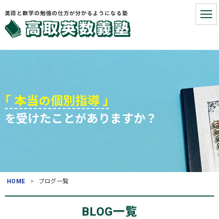
英語と数学の勉強の仕方が分かるようになる塾
HOME
こういうお悩みないですか?
｢ 本当
個別指導 ｣
の
受けたこと
ありますか？
を
が
お悩みを解決する3つの手順
塾長プロフィール
お役立ち情報
HOME
ブログ一覧
よくある質問
(入塾・授業料など)
BLOG一覧
アクセス