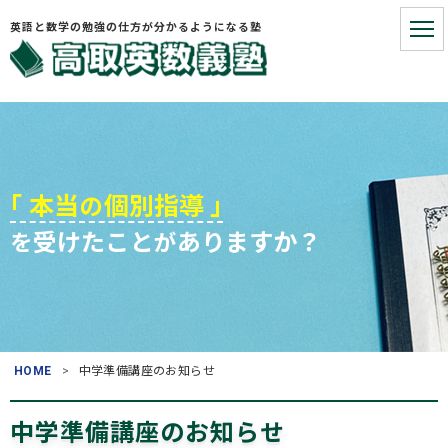
英語と数学の勉強の仕方が分かるようになる塾
HOME
こういうお悩みないですか?
｢ 本当
個別指導 ｣
の
受けたこと
ありますか？
を
が
お悩みを解決する3つの手順
塾長プロフィール
お役立ち情報
HOME
中学準備講座のお知らせ
よくある質問
(入塾・授業料など)
中学準備講座のお知らせ
アクセス