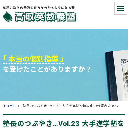
英語と数学の勉強の仕方が分かるようになる塾
HOME
こういうお悩みないですか?
｢ 本当
個別指導 ｣
の
受けたこと
ありますか？
を
が
お悩みを解決する3つの手順
塾長プロフィール
お役立ち情報
HOME
塾長のつぶやき…Vol.23 大手進学塾を検討中の保護者さまへ
よくある質問
(入塾・授業料など)
塾長のつぶやき…Vol.23 大手進学塾を
アクセス