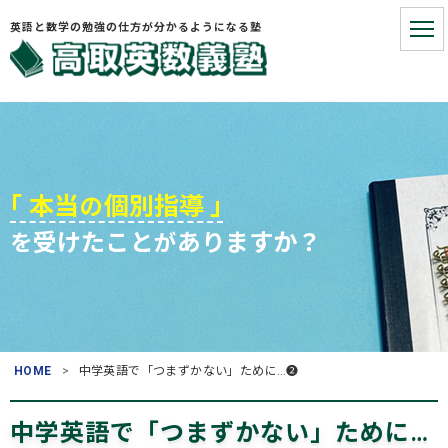
英語と数学の勉強の仕方が分かるようになる塾
HOME
こういうお悩みないですか?
｢ 本当
個別指導 ｣
の
受けたこと
ありますか？
を
が
お悩みを解決する3つの手順
塾長プロフィール
お役立ち情報
HOME
中学英語で「つまずかない」ために…❷
よくある質問
(入塾・授業料など)
中学英語で「つまずかない」ために…
アクセス