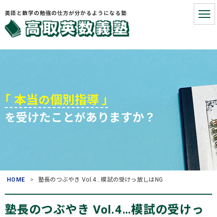
英語と数学の勉強の仕方が分かるようになる塾
HOME
こういうお悩みないですか?
｢ 本当
個別指導 ｣
の
受けたこと
ありますか？
を
が
お悩みを解決する3つの手順
塾長プロフィール
お役立ち情報
HOME
塾長のつぶやき Vol.4…模試の受けっ放しはNG
よくある質問
(入塾・授業料など)
塾長のつぶやき Vol.4…模試の受けっ
アクセス