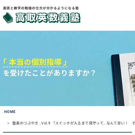
英語と数学の勉強の仕方が分かるようになる塾
HOME
こういうお悩みないですか?
｢ 本当
個別指導 ｣
の
受けたこと
ありますか？
を
が
お悩みを解決する3つの手順
塾長プロフィール
お役立ち情報
HOME
よくある質問
(入塾・授業料など)
塾長のつぶやき…Vol.9 「スイッチが入るまで見守って…なんて甘い！ 
アクセス