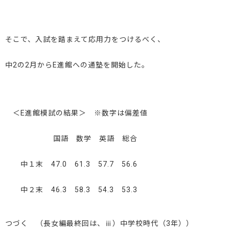
そこで、入試を踏まえて応用力をつけるべく、
中2の2月からE進館への通塾を開始した。
＜E進館模試の結果＞ ※数字は偏差値
国語 数学 英語 総合
中１末 47.0 61.3 57.7 56.6
中２末 46.3 58.3 54.3 53.3
つづく （長女編最終回は、ⅲ）中学校時代（3年））