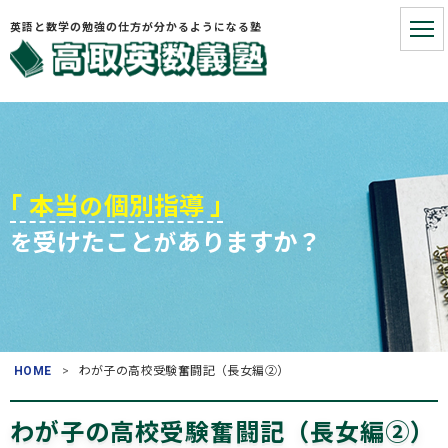
英語と数学の勉強の仕方が分かるようになる塾
HOME
こういうお悩みないですか?
｢ 本当
個別指導 ｣
の
受けたこと
ありますか？
を
が
お悩みを解決する3つの手順
塾長プロフィール
お役立ち情報
HOME
わが子の高校受験奮闘記（長女編②）
よくある質問
(入塾・授業料など)
わが子の高校受験奮闘記（長女編②）
アクセス